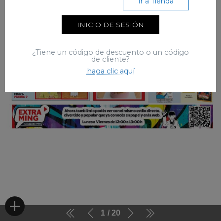
Ir a Tienda
INICIO DE SESIÓN
¿Tiene un código de descuento o un código
de cliente?
haga clic aquí
1
20